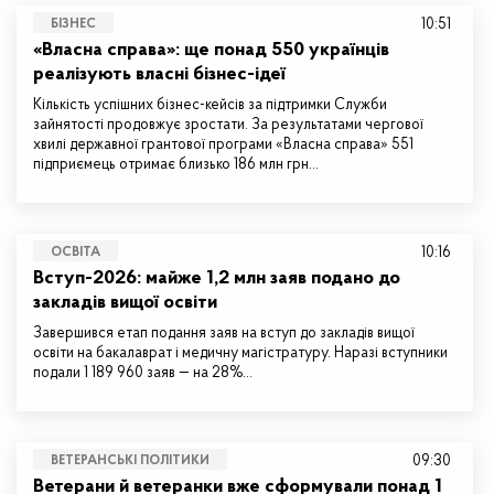
10:51
БІЗНЕС
«Власна справа»: ще понад 550 українців
реалізують власні бізнес-ідеї
Кількість успішних бізнес-кейсів за підтримки Служби
зайнятості продовжує зростати. За результатами чергової
хвилі державної грантової програми «Власна справа» 551
підприємець отримає близько 186 млн грн…
10:16
ОСВІТА
Вступ-2026: майже 1,2 млн заяв подано до
закладів вищої освіти
Завершився етап подання заяв на вступ до закладів вищої
освіти на бакалаврат і медичну магістратуру. Наразі вступники
подали 1 189 960 заяв — на 28%…
09:30
ВЕТЕРАНСЬКІ ПОЛІТИКИ
Ветерани й ветеранки вже сформували понад 1