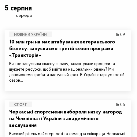
5 серпня
середа
16:09
НОВИНИ УКРАЇНИ
10 млн грн на масштабування ветеранського
бізнесу: запускаємо третій сезон програми
«Траєкторія»
Ви вже запустили власну справу, налаштували процеси та
шукаєте ресурси, щоб вийти на національний рівень? Ми
допоможемо зробити наступний крок. В Україні стартує третій
сезон…
16:05
СПОРТ
Черкаські спортсмени вибороли низку нагород
на Чемпіонаті України з академічного
веслування
Високий рівень майстерності та командна співпраця. Черкаські