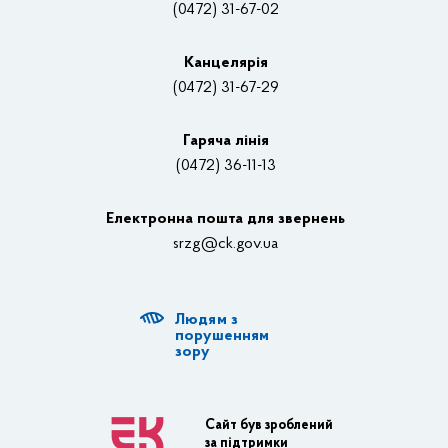
Нагороди
(0472) 31-67-02
Вакансії
Канцелярiя
(0472) 31-67-29
Контакти
Відеотрансляції
Гаряча лінія
(0472) 36-11-13
Органи влади
Електронна пошта для звернень
Структурні підрозділи ОДА
srzg@ck.gov.ua
РДА, ТГ
Людям з
Діяльність ОДА
порушенням
зору
Регуляторна діяльність
Адміністративні послуги
Сайт був зроблений
за підтримки