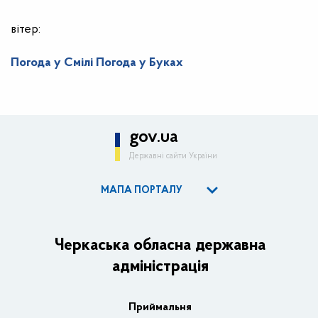
вітер:
Погода у Смілі
Погода у Буках
gov.ua
Державні сайти України
МАПА ПОРТАЛУ
ОДА
Керівництво адміністрації
Черкаська обласна державна
адміністрація
Основні завдання та нормативно-правові засади
Плани, звіти, заходи 2025 рік
Приймальня