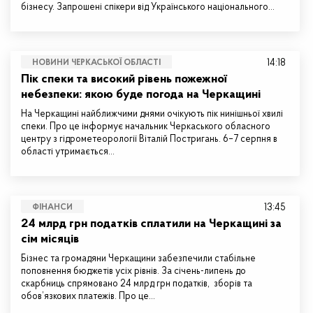
бізнесу. Запрошені спікери від Українського національного…
14:18
НОВИНИ ЧЕРКАСЬКОЇ ОБЛАСТІ
Пік спеки та високий рівень пожежної
небезпеки: якою буде погода на Черкащині
На Черкащині найближчими днями очікують пік нинішньої хвилі
спеки. Про це інформує начальник Черкаського обласного
центру з гідрометеорології Віталій Постригань. 6–7 серпня в
області утримається…
13:45
ФІНАНСИ
24 млрд грн податків сплатили на Черкащині за
сім місяців
Бізнес та громадяни Черкащини забезпечили стабільне
поповнення бюджетів усіх рівнів. За січень-липень до
скарбниць спрямовано 24 млрд грн податків, зборів та
обов’язкових платежів. Про це…