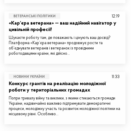
12:19
ВЕТЕРАНСЬКІ ПОЛІТИКИ
«Кар’єра ветерана» — ваш надійний навігатор у
цивільній професії!
Шукаєте роботу там, де поважають і цінують ваш досвід?
Платформа «Кар’єра ветерана» продовжує рости та
об’єднувати ветеранів і ветеранок із провідними
роботодавцями країни, які дійсно…
11:33
НОВИНИ УКРАЇНИ
Конкурс грантів на реалізацію молодіжної
роботи у територіальних громадах
Попри тривалу війну та виклики, з якими стикаються громади
України, надзвичайно важливо підтримувати демократичні
процеси, молодіжну участь та розвиток молодіжної політики на
місцевому рівні. Особливо…