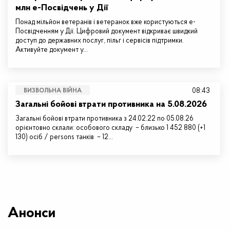
млн е-Посвідчень у Дії
Понад мільйон ветеранів і ветеранок вже користуються е-
Посвідченням у Дії. Цифровий документ відкриває швидкий
доступ до державних послуг, пільг і сервісів підтримки.
Активуйте документ у…
08:43
ВИЗВОЛЬНА ВІЙНА
Загальні бойові втрати противника на 5.08.2026
Загальні бойові втрати противника з 24.02.22 по 05.08.26
орієнтовно склали: особового складу – близько 1 452 880 (+1
130) осіб / persons танків – 12…
Анонси