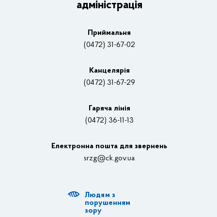
адміністрація
Основні завдання та нормативно-правові засади
Плани, звіти, заходи 2025 рік
Приймальня
Нагороди
(0472) 31-67-02
Вакансії
Канцелярiя
(0472) 31-67-29
Контакти
Відеотрансляції
Гаряча лінія
(0472) 36-11-13
Органи влади
Електронна пошта для звернень
Структурні підрозділи ОДА
srzg@ck.gov.ua
РДА, ТГ
Людям з
Діяльність ОДА
порушенням
зору