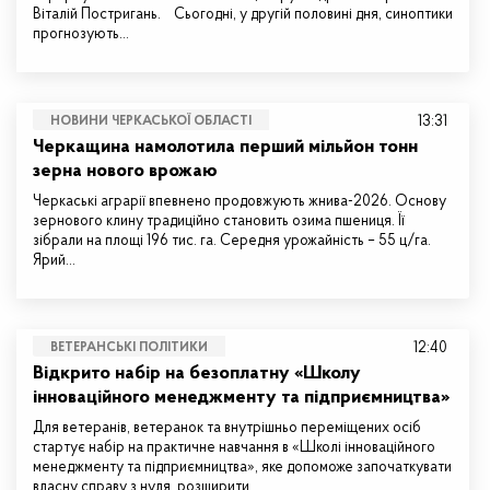
Віталій Постригань. Сьогодні, у другій половині дня, синоптики
прогнозують…
13:31
НОВИНИ ЧЕРКАСЬКОЇ ОБЛАСТІ
Черкащина намолотила перший мільйон тонн
зерна нового врожаю
Черкаські аграрії впевнено продовжують жнива-2026. Основу
зернового клину традиційно становить озима пшениця. Її
зібрали на площі 196 тис. га. Середня урожайність – 55 ц/га.
Ярий…
12:40
ВЕТЕРАНСЬКІ ПОЛІТИКИ
Відкрито набір на безоплатну «Школу
інноваційного менеджменту та підприємництва»
Для ветеранів, ветеранок та внутрішньо переміщених осіб
стартує набір на практичне навчання в «Школі інноваційного
менеджменту та підприємництва», яке допоможе започаткувати
власну справу з нуля, розширити…