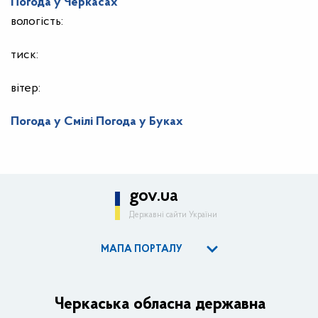
Погода у
Черкасах
вологість:
тиск:
вітер:
Погода у Смілі
Погода у Буках
gov.ua
Державні сайти України
МАПА ПОРТАЛУ
ОДА
Керівництво адміністрації
Черкаська обласна державна