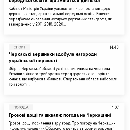
середньої освіти: що зміниться для шкіл
Кабінет Міністрів України ухвалив зміни до постанов щодо
державних стандартів загальної середньої освіти. Рішення
передбачає оновлення чотирьох державних стандартів, які
затверджено у 2011, 2018, 2020…
14:40
СПОРТ
Черкаські вершники здобули нагороди
української першості
Збірна Черкаської області успішно виступила на чемпіонаті
України з кінного триборства серед дорослих, юніорів та
юнаків, що відбувся в Жашкові. Спортсмени області вибороли
три золоті,…
14:07
ПОГОДА
Грозові дощі та шквали: погода на Черкащині
Грозові дощі, посилення вітру, град. Про погоду на Черкащині
інформує начальник Обласного центру з гідрометеорології