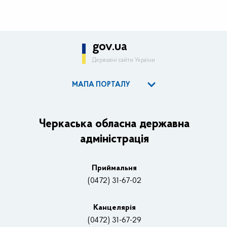
gov.ua
Державні сайти України
МАПА ПОРТАЛУ
ОДА
Керівництво адміністрації
Черкаська обласна державна
адміністрація
Основні завдання та нормативно-правові засади
Плани, звіти, заходи 2025 рік
Приймальня
Нагороди
(0472) 31-67-02
Вакансії
Канцелярiя
(0472) 31-67-29
Контакти