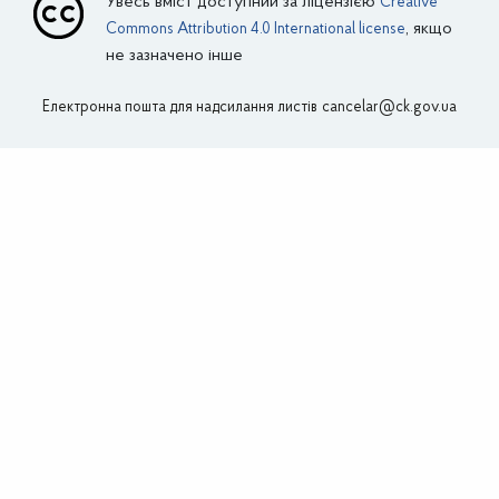
Увесь вміст доступний за ліцензією
Creative
Внутрішній водний транспорт
, якщо
Commons Attribution 4.0 International license
не зазначено інше
Авіаційний транспорт
Електронна пошта для надсилання листів
Поштовий зв’язок
cancelar@ck.gov.ua
Зовнішня реклама
Інформує Департамент фінансів
Економіка
Промисловий комплекс
Агропромисловий комплекс
Автомобільні дороги загального користування місцевого
значення
Житлово-комунальне господарство
Енергоефективність