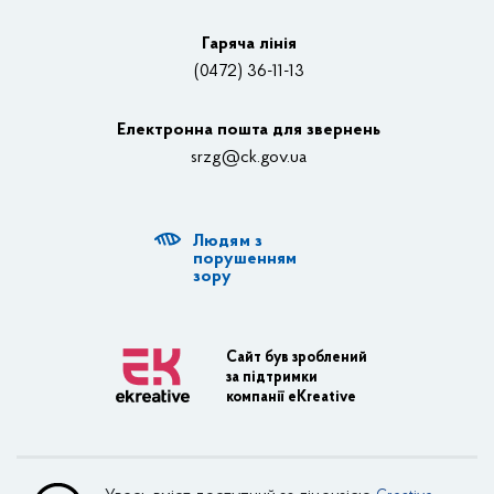
Відеотрансляції
Гаряча лінія
(0472) 36-11-13
Органи влади
Електронна пошта для звернень
Структурні підрозділи ОДА
srzg@ck.gov.ua
РДА, ТГ
Людям з
Діяльність ОДА
порушенням
зору
Регуляторна діяльність
Адміністративні послуги
Сайт був зроблений
за підтримки
Транспортна інфраструктура
компанії eKreative
Пасажирські перевезення
Залізничний транспорт