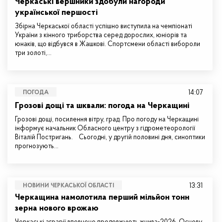
Черкаські вершники здобули нагороди
української першості
Збірна Черкаської області успішно виступила на чемпіонаті
України з кінного триборства серед дорослих, юніорів та
юнаків, що відбувся в Жашкові. Спортсмени області вибороли
три золоті,…
14:07
ПОГОДА
Грозові дощі та шквали: погода на Черкащині
Грозові дощі, посилення вітру, град. Про погоду на Черкащині
інформує начальник Обласного центру з гідрометеорології
Віталій Постригань. Сьогодні, у другій половині дня, синоптики
прогнозують…
13:31
НОВИНИ ЧЕРКАСЬКОЇ ОБЛАСТІ
Черкащина намолотила перший мільйон тонн
зерна нового врожаю