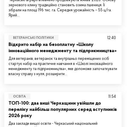
Черкаські аграрії впевнено продовжують жнива-2026. Основу
зернового клину традиційно становить озима пшениця. Її
зібрали на площі 196 тис. га. Середня урожайність – 55 ц/га.
Ярий…
12:40
ВЕТЕРАНСЬКІ ПОЛІТИКИ
Відкрито набір на безоплатну «Школу
інноваційного менеджменту та підприємництва»
Для ветеранів, ветеранок та внутрішньо переміщених осіб
стартує набір на практичне навчання в «Школі інноваційного
менеджменту та підприємництва», яке допоможе започаткувати
власну справу з нуля, розширити…
11:54
ОСВІТА
ТОП-100: два виші Черкащини увійшли до
переліку найбільш популярних серед вступників
2026 року
Два заклади вищої освіти - Черкаський національний