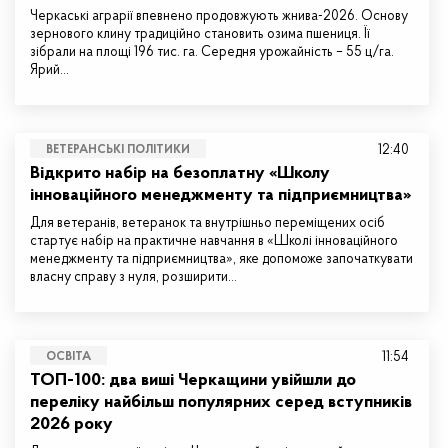
Черкаські аграрії впевнено продовжують жнива-2026. Основу
зернового клину традиційно становить озима пшениця. Її
зібрали на площі 196 тис. га. Середня урожайність – 55 ц/га.
Ярий…
12:40
ВЕТЕРАНСЬКІ ПОЛІТИКИ
Відкрито набір на безоплатну «Школу
інноваційного менеджменту та підприємництва»
Для ветеранів, ветеранок та внутрішньо переміщених осіб
стартує набір на практичне навчання в «Школі інноваційного
менеджменту та підприємництва», яке допоможе започаткувати
власну справу з нуля, розширити…
11:54
ОСВІТА
ТОП-100: два виші Черкащини увійшли до
переліку найбільш популярних серед вступників
2026 року