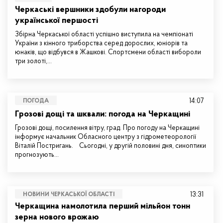
Черкаські вершники здобули нагороди
української першості
Збірна Черкаської області успішно виступила на чемпіонаті
України з кінного триборства серед дорослих, юніорів та
юнаків, що відбувся в Жашкові. Спортсмени області вибороли
три золоті,…
14:07
ПОГОДА
Грозові дощі та шквали: погода на Черкащині
Грозові дощі, посилення вітру, град. Про погоду на Черкащині
інформує начальник Обласного центру з гідрометеорології
Віталій Постригань. Сьогодні, у другій половині дня, синоптики
прогнозують…
13:31
НОВИНИ ЧЕРКАСЬКОЇ ОБЛАСТІ
Черкащина намолотила перший мільйон тонн
зерна нового врожаю