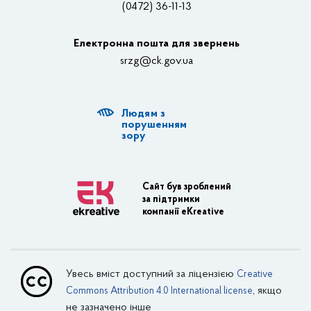
(0472) 36-11-13
Органи влади
Електронна пошта для звернень
Структурні підрозділи ОДА
srzg@ck.gov.ua
РДА, ТГ
Людям з
Діяльність ОДА
порушенням
зору
Регуляторна діяльність
Адміністративні послуги
Сайт був зроблений
за підтримки
Транспортна інфраструктура
компанії eKreative
Пасажирські перевезення
Залізничний транспорт
Увесь вміст доступний за ліцензією
Creative
Внутрішній водний транспорт
, якщо
Commons Attribution 4.0 International license
не зазначено інше