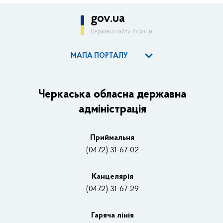
gov.ua
Державні сайти України
МАПА ПОРТАЛУ
ОДА
Керівництво адміністрації
Черкаська обласна державна
адміністрація
Основні завдання та нормативно-правові засади
Плани, звіти, заходи 2025 рік
Приймальня
Нагороди
(0472) 31-67-02
Вакансії
Канцелярiя
(0472) 31-67-29
Контакти
Відеотрансляції
Гаряча лінія