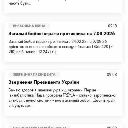
мають бути…
09:18
ВИЗВОЛЬНА ВІЙНА
Загальні бойові втрати противника на 7.08.2026
Загальні бойові втрати противника з 24.02.22 по 07.08.26
орієнтовно склали: особового складу – близько 1 455 420 (+1
210) осіб; танків - 12 247 (+1)…
09:08
ЗВЕРНЕННЯ ПРЕЗИДЕНТА
Звернення Президента України
Бажаю здоровʼя, шановні українці, українки! Перше –
антибалістика. Наша програма FREYJA – спільної європейської
антибалістичної системи – вже в активній роботі. Десять країн
є, будуть ще…