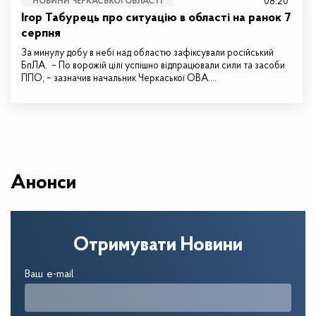
08:20
НОВИНИ ЧЕРКАСЬКОЇ ОБЛАСТІ
Ігор Табурець про ситуацію в області на ранок 7
серпня
За минулу добу в небі над областю зафіксували російський
БпЛА. – По ворожій цілі успішно відпрацювали сили та засоби
ППО, – зазначив начальник Черкаської ОВА.…
Анонси
Отримувати Новини
Ваш e-mail